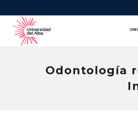
UNI
Odontología r
I