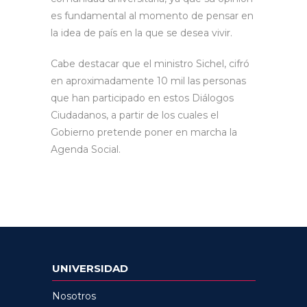
es fundamental al momento de pensar en
la idea de país en la que se desea vivir.
Cabe destacar que el ministro Sichel, cifró
en aproximadamente 10 mil las personas
que han participado en estos Diálogos
Ciudadanos, a partir de los cuales el
Gobierno pretende poner en marcha la
Agenda Social.
UNIVERSIDAD
Nosotros