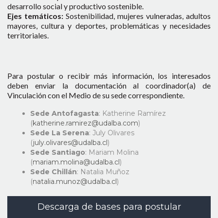
desarrollo social y productivo sostenible.
Ejes temáticos:
Sostenibilidad, mujeres vulneradas, adultos
mayores, cultura y deportes, problemáticas y necesidades
territoriales.
Para postular o recibir más información, los interesados
deben enviar la documentación al coordinador(a) de
Vinculación con el Medio de su sede correspondiente.
Sede Antofagasta
: Katherine Ramírez
(
katherine.ramirez@udalba.com
)
Sede La Serena
: July Olivares
(
july.olivares@udalba.cl
)
Sede Santiago
: Mariam Molina
(
mariam.molina@udalba.cl
)
Sede Chillán
: Natalia Muñoz
(
natalia.munoz@udalba.cl
)
Descarga de bases para postular