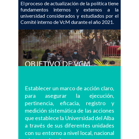
El proceso de actualización de la política tiene
fundamentos internos y externos a la
universidad considerados y estudiados por el
Comité interno de VcM durante el año 2021.
Establecer un marco de acción claro,
para asegurar la ejecución,
pertinencia, eficacia, registro y
medición sistemática de las acciones
que establece la Universidad del Alba
a través de sus diferentes unidades
con su entorno a nivel local, nacional