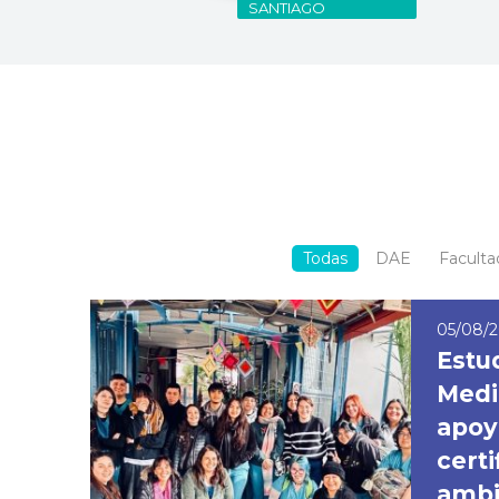
SANTIAGO
Todas
DAE
Faculta
05/08/
Estu
Medi
apoy
certi
ambi