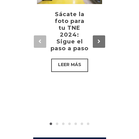
Sácate la
Aca
foto para
de
tu TNE
Jits
2024:
Univ
Sigue el
d de
paso a paso
re
encu
dep
ju
esc
inv