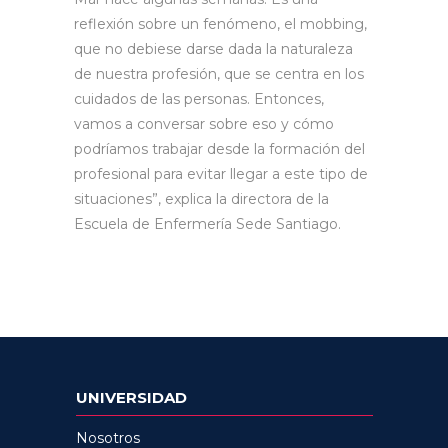
reflexión sobre un fenómeno, el mobbing,
que no debiese darse dada la naturaleza
de nuestra profesión, que se centra en los
cuidados de las personas. Entonces,
vamos a conversar sobre eso y cómo
podríamos trabajar desde la formación del
profesional para evitar llegar a este tipo de
situaciones”, explica la directora de la
Escuela de Enfermería Sede Santiago.
UNIVERSIDAD
Nosotros