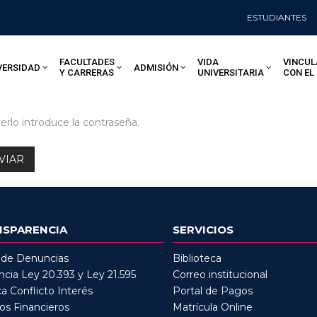
ESTUDIANTES
FACULTADES
VIDA
VINCUL
VERSIDAD
ADMISIÓN
Y CARRERAS
UNIVERSITARIA
CON EL
erlo introduce la contraseña.
NSPARENCIA
SERVICIOS
 de Denuncias
Biblioteca
cia Ley 20.393 y Ley 21.595
Correo institucional
ca Conflicto Interés
Portal de Pagos
os Financieros
Matrícula Online