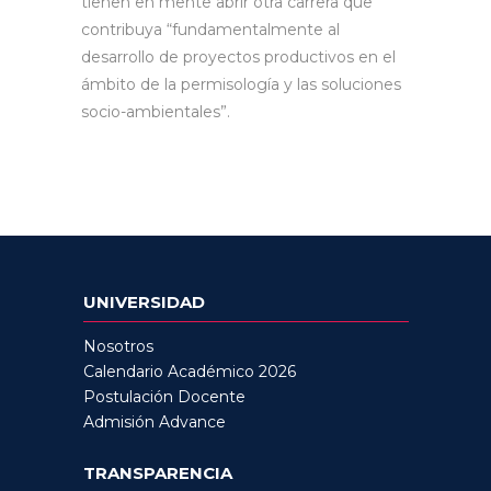
tienen en mente abrir otra carrera que
contribuya “fundamentalmente al
desarrollo de proyectos productivos en el
ámbito de la permisología y las soluciones
socio-ambientales”.
UNIVERSIDAD
Nosotros
Calendario Académico 2026
Postulación Docente
Admisión Advance
TRANSPARENCIA