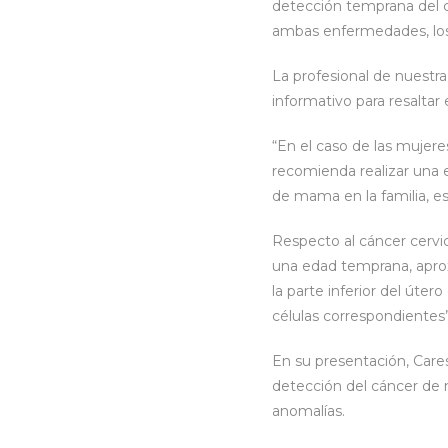
detección temprana del c
ambas enfermedades, los 
La profesional de nuestra
informativo para resaltar
“En el caso de las mujer
recomienda realizar una 
de mama en la familia, es
Respecto al cáncer cervi
una edad temprana, aprox
la parte inferior del úter
células correspondientes”
En su presentación, Cares
detección del cáncer de 
anomalías.