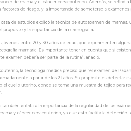
áncer de mama y el cáncer cervicouterino. Además, se refirió a 
factores de riesgo, y la importancia de someterse a exámenes 
 casa de estudios explicó la técnica de autoexamen de mamas, ut
 el propósito y la importancia de la mamografía.
es jóvenes, entre 20 y 30 años de edad, que experimenten algun
ecografía mamaria. Es importante tener en cuenta que si exist
te examen debería ser parte de la rutina”, añadió.
couterino, la tecnóloga médica precisó que “el examen de Papani
imadamente a partir de los 21 años. Su propósito es detectar cua
o o el cuello uterino, donde se toma una muestra de tejido para real
.
 también enfatizó la importancia de la regularidad de los exámen
mama y cáncer cervicouterino, ya que esto facilita la detección 