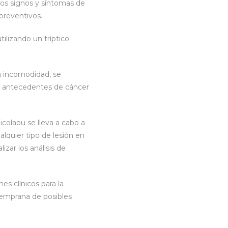
los signos y síntomas de
preventivos.
ilizando un tríptico
a incomodidad, se
en antecedentes de cáncer
colaou se lleva a cabo a
lquier tipo de lesión en
izar los análisis de
es clínicos para la
temprana de posibles