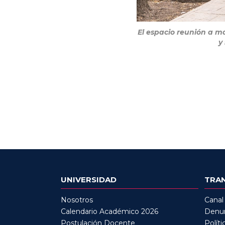
El espacio reunión a m
y
UNIVERSIDAD
TRA
Nosotros
Canal
Calendario Académico 2026
Denun
Postulación Docente
Políti