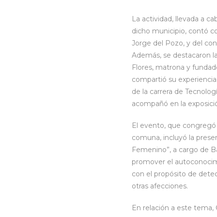
La actividad, llevada a ca
dicho municipio, contó con
Jorge del Pozo, y del co
Además, se destacaron l
Flores, matrona y fundad
compartió su experiencia
de la carrera de Tecnolo
acompañó en la exposici
El evento, que congregó
comuna, incluyó la prese
Femenino”, a cargo de Bar
promover el autoconocim
con el propósito de detec
otras afecciones.
En relación a este tema, 