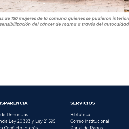
ás de 150 mujeres de la comuna quienes se pudieron interiori
 sensibilización del cáncer de mama a través del autocuidad
NSPARENCIA
SERVICIOS
 de Denuncias
Biblioteca
cia Ley 20.393 y Ley 21.595
Correo institucional
ca Conflicto Interés
Portal de Pagos