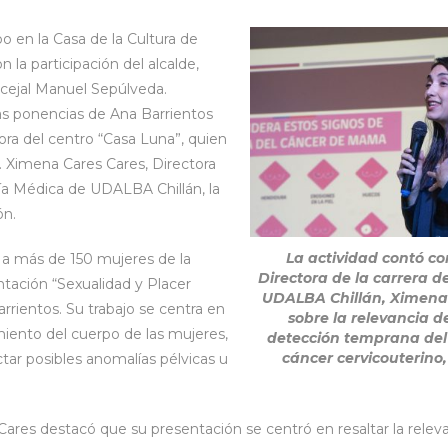
bo en la Casa de la Cultura de
 la participación del alcalde,
ncejal Manuel Sepúlveda.
as ponencias de Ana Barrientos
ora del centro “Casa Luna”, quien
. Ximena Cares Cares, Directora
gía Médica de UDALBA Chillán, la
ón.
La actividad contó co
 a más de 150 mujeres de la
Directora de la carrera 
ntación “Sexualidad y Placer
UDALBA Chillán, Ximena C
rientos. Su trabajo se centra en
sobre la relevancia d
iento del cuerpo de las mujeres,
detección temprana del
cáncer cervicouterino, 
tar posibles anomalías pélvicas u
Cares destacó que su presentación se centró en resaltar la releva