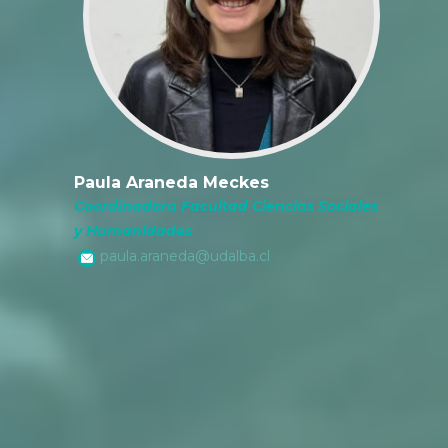
Paula Araneda Meckes
Coordinadora Facultad Ciencias Sociales
y Humanidades
paula.araneda@udalba.cl