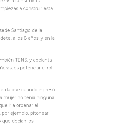
ezas a construir tu
mpiezas a construir esta
sede Santiago de la
ete, a los 8 años, y en la
también TENS, y adelanta
ras, es potenciar el rol
cuerda que cuando ingresó
la mujer no tenía ninguna
ue ir a ordenar el
, por ejemplo, pitonear
 que decían los