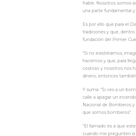
fiable. Nosotros somos s
una parte fundamental y 
Es por ello que para el 
tradiciones y que, dentro
fundación del Primer Cu
“Si no existiéramos, imag
hacemos y que, para lle
costoso y nosotros nos ha
dinero, entonces también 
Y suma: “Si ves a un bomb
calle a apagar un incend
Nacional de Bomberos y u
que somos bomberos”.
“El llamado es a que est
cuando me pregunten si me