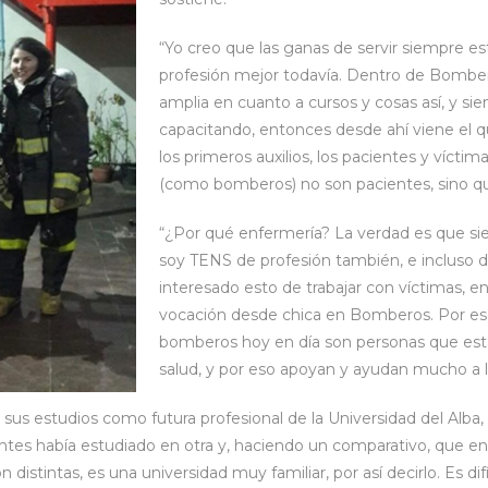
“Yo creo que las ganas de servir siempre está
profesión mejor todavía. Dentro de Bomb
amplia en cuanto a cursos y cosas así, y si
capacitando, entonces desde ahí viene el 
los primeros auxilios, los pacientes y vícti
(como bomberos) no son pacientes, sino que
“¿Por qué enfermería? La verdad es que s
soy TENS de profesión también, e incluso
interesado esto de trabajar con víctimas, en
vocación desde chica en Bomberos. Por e
bomberos hoy en día son personas que está
salud, y por eso apoyan y ayudan mucho a la 
a sus estudios como futura profesional de la Universidad del Alb
Antes había estudiado en otra y, haciendo un comparativo, que e
 distintas, es una universidad muy familiar, por así decirlo. Es dif