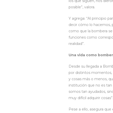
los que siguen, nos dier
posible”, valora.
Y agrega: “Al principio p
decir cómo lo hacemos, pe
como que la bombera se 
funciones como correspon
realidad”.
Una vida como bomber
Desde su llegada a Bombe
por distintos momentos, e
y cosas más o menos, qu
institución que no es tan 
somos tan ayudados, sin
muy difícil adquirir cosas”
Pese a ello, asegura que 