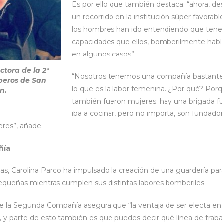
Es por ello que también destaca: “ahora, de
un recorrido en la institución súper favorab
los hombres han ido entendiendo que ten
capacidades que ellos, bomberilmente habl
en algunos casos”.
ctora de la 2ª
“Nosotros tenemos una compañía bastante
eros de San
lo que es la labor femenina. ¿Por qué? Por
n.
también fueron mujeres: hay una brigada 
iba a cocinar, pero no importa, son fundado
eres”, añade.
ñía
vas, Carolina Pardo ha impulsado la creación de una guardería pa
 pequeñas mientras cumplen sus distintas labores bomberiles.
 de la Segunda Compañía asegura que “la ventaja de ser electa e
y parte de esto también es que puedes decir qué línea de trabaj