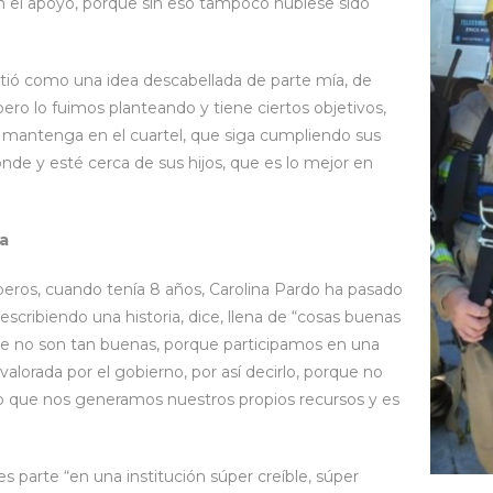
on el apoyo, porque sin eso tampoco hubiese sido
artió como una idea descabellada de parte mía, de
ro lo fuimos planteando y tiene ciertos objetivos,
mantenga en el cuartel, que siga cumpliendo sus
de y esté cerca de sus hijos, que es lo mejor en
a
ros, cuando tenía 8 años, Carolina Pardo ha pasado
scribiendo una historia, dice, llena de “cosas buenas
e no son tan buenas, porque participamos en una
valorada por el gobierno, por así decirlo, porque no
o que nos generamos nuestros propios recursos y es
.
es parte “en una institución súper creíble, súper