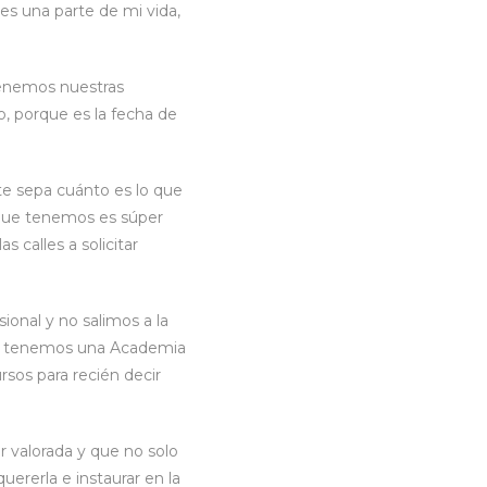
es una parte de mi vida,
tenemos nuestras
o, porque es la fecha de
nte sepa cuánto es lo que
 que tenemos es súper
 calles a solicitar
ional y no salimos a la
día tenemos una Academia
sos para recién decir
r valorada y que no solo
uererla e instaurar en la