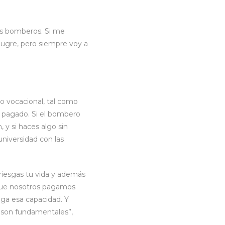
los bomberos. Si me
mugre, pero siempre voy a
o vocacional, tal como
s pagado. Si el bombero
 y si haces algo sin
universidad con las
riesgas tu vida y además
rque nosotros pagamos
nga esa capacidad. Y
e son fundamentales”,