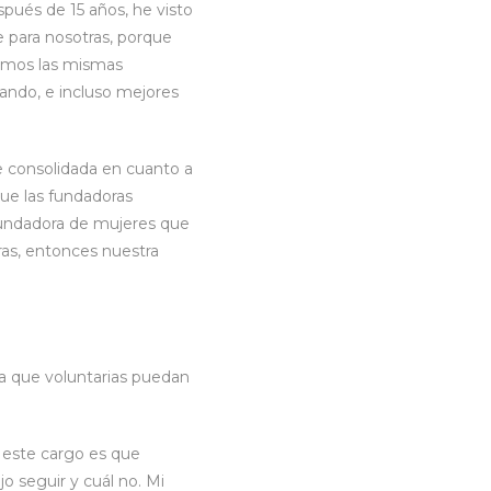
spués de 15 años, he visto
le para nosotras, porque
emos las mismas
ando, e incluso mejores
 consolidada en cuanto a
que las fundadoras
fundadora de mujeres que
ras, entonces nuestra
ra que voluntarias puedan
n este cargo es que
o seguir y cuál no. Mi