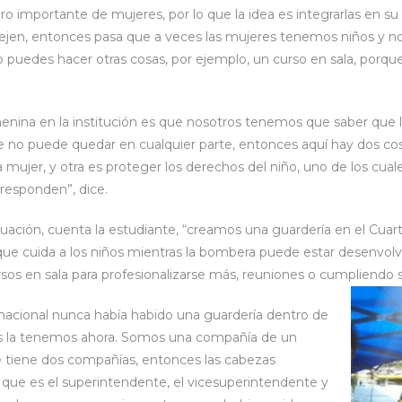
 importante de mujeres, por lo que la idea es integrarlas en su 
jen, entonces pasa que a veces las mujeres tenemos niños y no 
o puedes hacer otras cosas, por ejemplo, un curso en sala, porqu
menina en la institución es que nosotros tenemos que saber que l
ue no puede quedar en cualquier parte, entonces aquí hay dos cos
 mujer, y otra es proteger los derechos del niño, uno de los cuale
rresponden”, dice.
uación, cuenta la estudiante, “creamos una guardería en el Cua
e cuida a los niños mientras la bombera puede estar desenvolv
sos en sala para profesionalizarse más, reuniones o cumpliendo s
 nacional nunca había habido una guardería dentro de
ros la tenemos ahora. Somos una compañía de un
tiene dos compañías, entonces las cabezas
que es el superintendente, el vicesuperintendente y