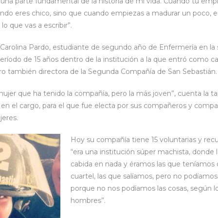
una parte fundamental de la historia de mi vida. Cuando tú empi
uando eres chico, sino que cuando empiezas a madurar un poco, e
lo que vas a escribir”.
 Carolina Pardo, estudiante de segundo año de Enfermería en la 
período de 15 años dentro de la institución a la que entró como cad
ero también directora de la Segunda Compañía de San Sebastián.
 mujer que ha tenido la compañía, pero la más joven”, cuenta la 
en el cargo, para el que fue electa por sus compañeros y compañe
jeres.
Hoy su compañía tiene 15 voluntarias y re
“era una institución súper machista, donde 
cabida en nada y éramos las que teníamos q
cuartel, las que salíamos, pero no podíamos
porque no nos podíamos las cosas, según lo
hombres”.