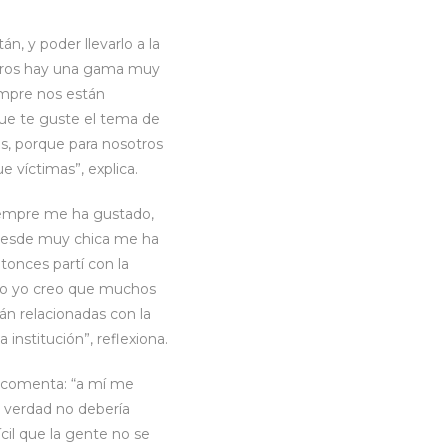
n, y poder llevarlo a la
eros hay una gama muy
empre nos están
que te guste el tema de
mas, porque para nosotros
 víctimas”, explica.
iempre me ha gustado,
 desde muy chica me ha
tonces partí con la
so yo creo que muchos
n relacionadas con la
institución”, reflexiona.
a, comenta: “a mí me
n verdad no debería
ícil que la gente no se