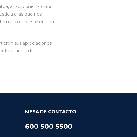
ida, añadió que “la cinta
sticia a las que nos
ar temas como este en una
rtieron sus apreciaciones
ectivas áreas de
MESA DE CONTACTO
600 500 5500