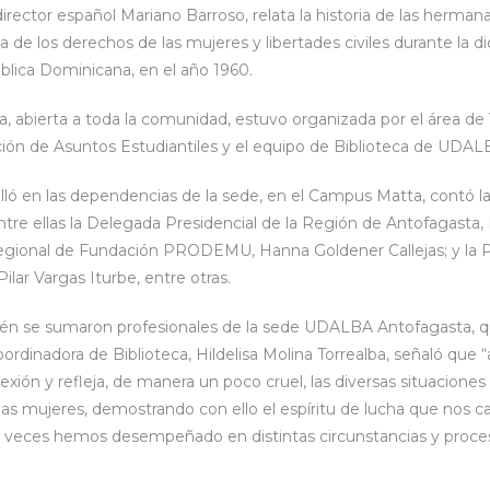
 director español Mariano Barroso, relata la historia de las herman
a de los derechos de las mujeres y libertades civiles durante la d
ública Dominicana, en el año 1960.
ula, abierta a toda la comunidad, estuvo organizada por el área de
ción de Asuntos Estudiantiles y el equipo de Biblioteca de UDA
lló en las dependencias de la sede, en el Campus Matta, contó l
entre ellas la Delegada Presidencial de la Región de Antofagasta
Regional de Fundación PRODEMU, Hanna Goldener Callejas; y la 
ar Vargas Iturbe, entre otras.
ién se sumaron profesionales de la sede UDALBA Antofagasta, qu
oordinadora de Biblioteca, Hildelisa Molina Torrealba, señaló que “a 
flexión y refleja, de manera un poco cruel, las diversas situaciones 
 mujeres, demostrando con ello el espíritu de lucha que nos cara
veces hemos desempeñado en distintas circunstancias y proceso