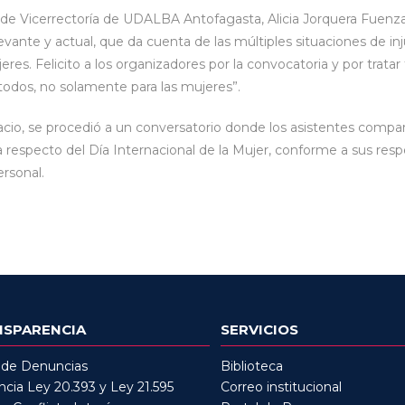
e de Vicerrectoría de UDALBA Antofagasta, Alicia Jorquera Fuenzal
ante y actual, que da cuenta de las múltiples situaciones de inju
res. Felicito a los organizadores por la convocatoria y por trat
todos, no solamente para las mujeres”.
acio, se procedió a un conversatorio donde los asistentes compa
a respecto del Día Internacional de la Mujer, conforme a sus resp
ersonal.
NSPARENCIA
SERVICIOS
 de Denuncias
Biblioteca
cia Ley 20.393 y Ley 21.595
Correo institucional