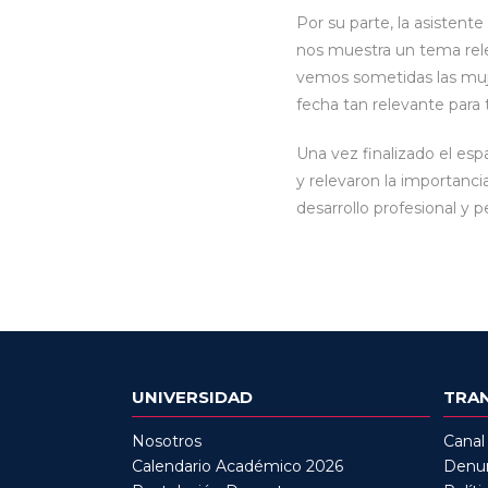
Por su parte, la asistent
nos muestra un tema relev
vemos sometidas las muje
fecha tan relevante para 
Una vez finalizado el esp
y relevaron la importanci
desarrollo profesional y p
UNIVERSIDAD
TRA
Nosotros
Canal
Calendario Académico 2026
Denun