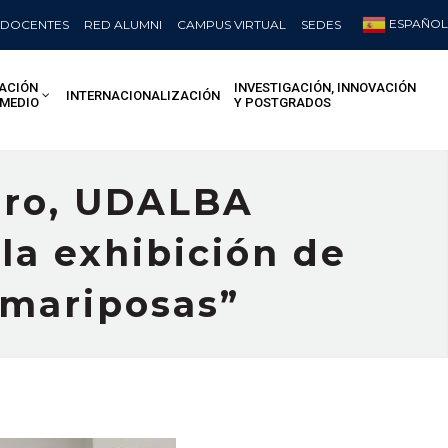
ESPAÑOL
DOCENTES
RED ALUMNI
CAMPUS VIRTUAL
SEDES
ACIÓN
INVESTIGACIÓN, INNOVACIÓN
INTERNACIONALIZACIÓN
 MEDIO
Y POSTGRADOS
ero, UDALBA
la exhibición de
s mariposas”