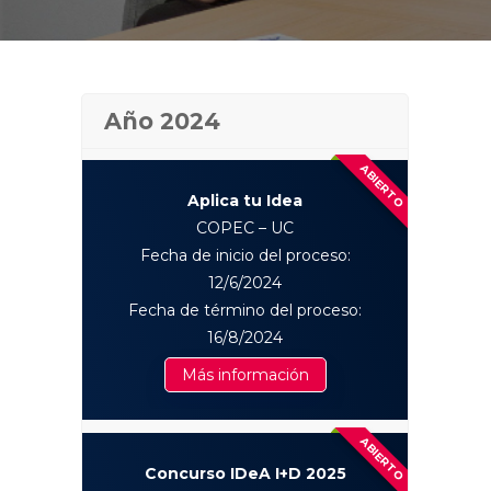
Año 2024
ABIERTO
Aplica tu Idea
COPEC – UC
Fecha de inicio del proceso:
12/6/2024
Fecha de término del proceso:
16/8/2024
Más información
ABIERTO
Concurso IDeA I+D 2025