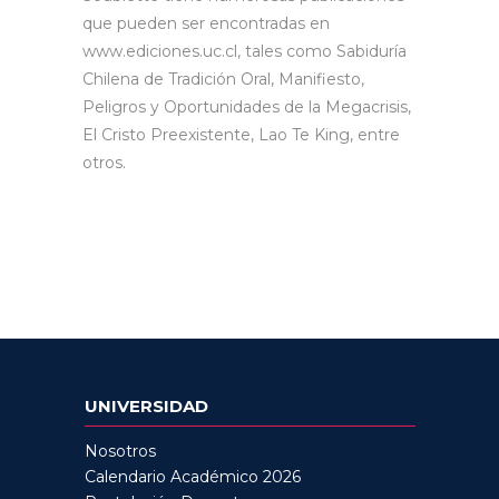
que pueden ser encontradas en
www.ediciones.uc.cl, tales como Sabiduría
Chilena de Tradición Oral, Manifiesto,
Peligros y Oportunidades de la Megacrisis,
El Cristo Preexistente, Lao Te King, entre
otros.
UNIVERSIDAD
Nosotros
Calendario Académico 2026