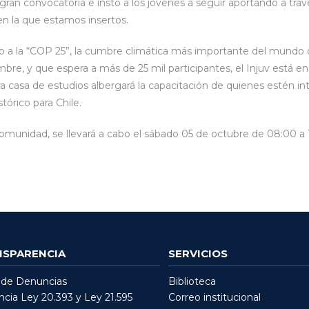
ran convocatoria e instó a los jóvenes a seguir aportando a trav
en la que estamos insertos.
 a la “COP 25”, la cumbre climática más importante del mundo qu
iembre, y que espera a más de 25 mil participantes, el Injuv está 
a casa de estudios albergará la capacitación de quienes estén in
tórico para Chile.
 comunidad, se llevará a cabo el sábado 05 de octubre de 08:00 a 
NSPARENCIA
SERVICIOS
 de Denuncias
Biblioteca
cia Ley 20.393 y Ley 21.595
Correo institucional