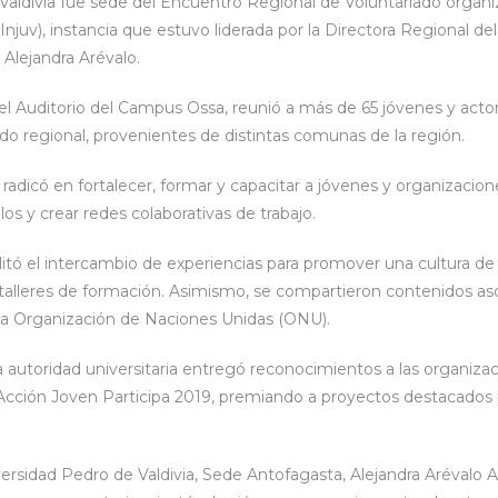
Valdivia fue sede del Encuentro Regional de Voluntariado organiz
njuv), instancia que estuvo liderada por la Directora Regional del
 Alejandra Arévalo.
 el Auditorio del Campus Ossa, reunió a más de 65 jóvenes y acto
do regional, provenientes de distintas comunas de la región.
a radicó en fortalecer, formar y capacitar a jóvenes y organizacio
s y crear redes colaborativas de trabajo.
ilitó el intercambio de experiencias para promover una cultura de
 talleres de formación. Asimismo, se compartieron contenidos as
 la Organización de Naciones Unidas (ONU).
a autoridad universitaria entregó reconocimientos a las organiza
Acción Joven Participa 2019, premiando a proyectos destacados p
versidad Pedro de Valdivia, Sede Antofagasta, Alejandra Arévalo 