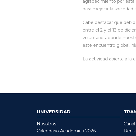
agradecimiento por esta g
para mejorar la sociedad 
Cabe destacar que debido
entre el 2 y el 13 de dic
voluntarios, donde nuestr
este encuentro global, his
La actividad abierta a la
UNIVERSIDAD
TRA
Nosotros
Canal
Calendario Académico 2026
Denun