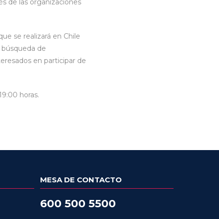
és de las organizaciones
e se realizará en Chile
en búsqueda de
teresados en participar de
19:00 horas.
MESA DE CONTACTO
600 500 5500