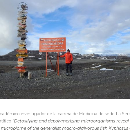
 académico investigador de la carrera de Medicina de sede La Ser
ntífico
“Detoxifying and depolymerizing microorganisms reveal 
t microbiome of the generalist macro-algivorous fish Kyphosus 