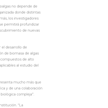
roalgas no depende de
anizada donde distintas
ás, los investigadores
ue permitirá profundizar
escubrimiento de nuevas
 el desarrollo de
ión de biomasa de algas
s compuestos de alto
licables al estudio del
representa mucho más que
fica y de una colaboración
 biológica compleja”.
stitución. “La