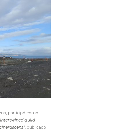
ena,
participó como
intertwined guild
cinerascens”
, publicado