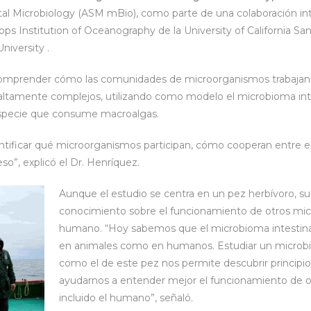
tal Microbiology (ASM mBio), como parte de una colaboración inte
cripps Institution of Oceanography de la University of California S
niversity .
comprender cómo las comunidades de microorganismos trabajan
altamente complejos, utilizando como modelo el microbioma inte
especie que consume macroalgas.
entificar qué microorganismos participan, cómo cooperan entre e
so”, explicó el Dr. Henríquez.
Aunque el estudio se centra en un pez herbívoro, su
conocimiento sobre el funcionamiento de otros micr
humano. “Hoy sabemos que el microbioma intestina
en animales como en humanos. Estudiar un microbi
como el de este pez nos permite descubrir principi
ayudarnos a entender mejor el funcionamiento de 
incluido el humano”, señaló.