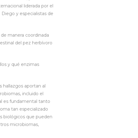
rnacional liderada por el
an Diego y especialistas de
 de manera coordinada
stinal del pez herbívoro
llos y qué enzimas
s hallazgos aportan al
obiomas, incluido el
l es fundamental tanto
oma tan especializado
os biológicos que pueden
otros microbiomas,