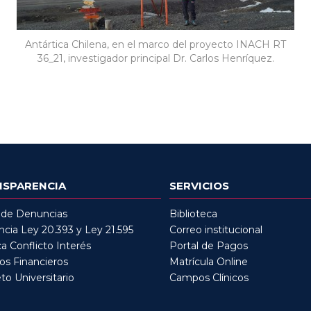
Antártica Chilena, en el marco del proyecto INACH RT
36_21, investigador principal Dr. Carlos Henríquez.
NSPARENCIA
SERVICIOS
 de Denuncias
Biblioteca
cia Ley 20.393 y Ley 21.595
Correo institucional
ca Conflicto Interés
Portal de Pagos
os Financieros
Matrícula Online
to Universitario
Campos Clínicos