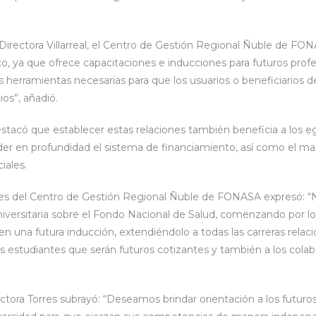
 Directora Villarreal, el Centro de Gestión Regional Ñuble de F
co, ya que ofrece capacitaciones e inducciones para futuros profes
las herramientas necesarias para que los usuarios o beneficiari
ios”, añadió.
stacó que establecer estas relaciones también beneficia a los e
r en profundidad el sistema de financiamiento, así como el ma
iales.
es del Centro de Gestión Regional Ñuble de FONASA expresó: “N
iversitaria sobre el Fondo Nacional de Salud, comenzando por l
en una futura inducción, extendiéndolo a todas las carreras relaci
os estudiantes que serán futuros cotizantes y también a los co
ectora Torres subrayó: “Deseamos brindar orientación a los futuros