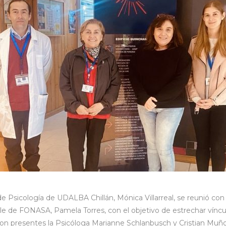
a de Psicología de UDALBA Chillán, Mónica Villarreal, se reunió con
e de FONASA, Pamela Torres, con el objetivo de estrechar víncul
ron presentes la Psicóloga Marianne Schlanbusch y Cristian Muño