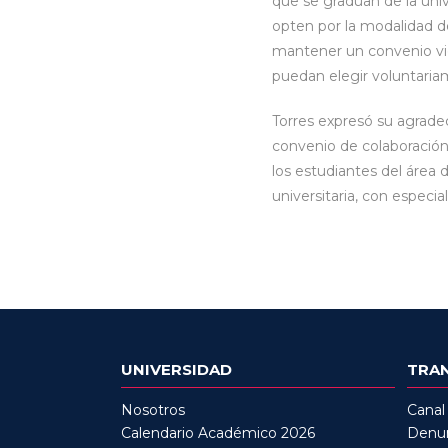
que se gradúan de la uni
opten por la modalidad d
mantener un convenio vig
puedan elegir voluntaria
Torres expresó su agrade
convenio de colaboración 
los estudiantes del área 
universitaria, con espec
UNIVERSIDAD
TRA
Nosotros
Canal
Calendario Académico 2026
Denun