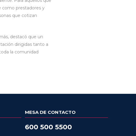
iente. Para aquellos que
se como prestadores y
sonas que cotizan
emás, destacó que un
tación dirigidas tanto a
a toda la comunidad
MESA DE CONTACTO
600 500 5500