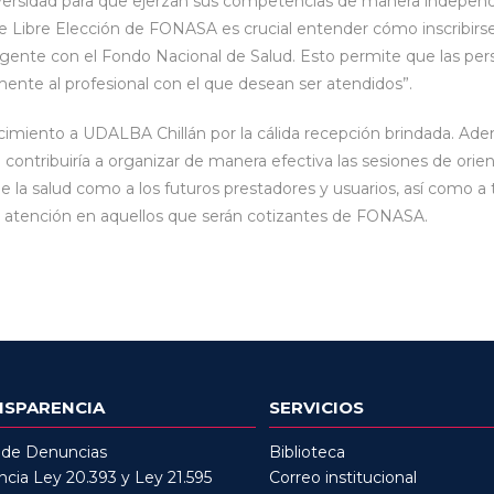
versidad para que ejerzan sus competencias de manera independ
e Libre Elección de FONASA es crucial entender cómo inscribir
ente con el Fondo Nacional de Salud. Esto permite que las per
mente al profesional con el que desean ser atendidos”.
cimiento a UDALBA Chillán por la cálida recepción brindada. Ad
contribuiría a organizar de manera efectiva las sesiones de orien
de la salud como a los futuros prestadores y usuarios, así como 
ial atención en aquellos que serán cotizantes de FONASA.
NSPARENCIA
SERVICIOS
 de Denuncias
Biblioteca
cia Ley 20.393 y Ley 21.595
Correo institucional