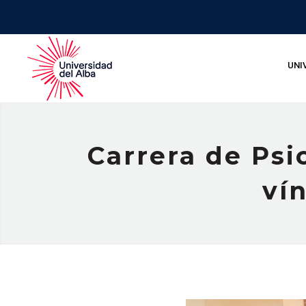
UNI
Carrera de Psi
ví