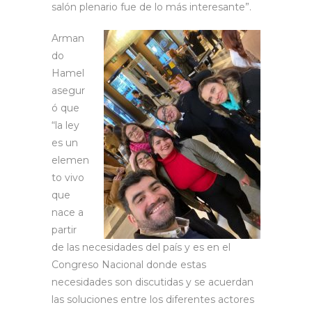
salón plenario fue de lo más interesante”.
Arman
do
Hamel
asegur
ó que
“la ley
es un
elemen
to vivo
que
nace a
partir
de las necesidades del país y es en el
Congreso Nacional donde estas
necesidades son discutidas y se acuerdan
las soluciones entre los diferentes actores