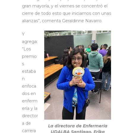
gran mayoría, y el viernes se concentró el
cierre de todo esto que iniciamos con unas
alianzas”, comenta Geraldinne Navarro.
Y
agrega:
“Los
premio
s
estaba
n
enfoca
dos en
enferm
ería y la
director
a de
La directora de Enfermería
carrera
UDALBA Santiago, Erika