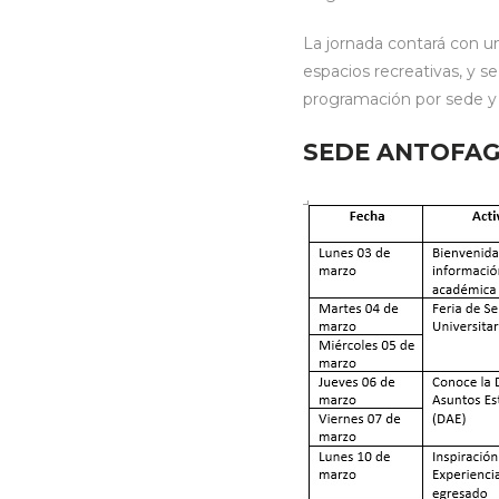
La jornada contará con un
espacios recreativas, y se
programación por sede y p
SEDE ANTOFAG