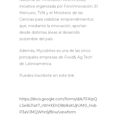
iniciativa organizada por ForoInnovación, El
Mercurio, TVN y el Ministerio de las
Ciencias para visibilizar emprendimientos
que, mediante la innovación, aportan
desde distintas áreas al desarrollo
sostenible del país.
Además, Mycobites es una de las cinco
principales empresas de Food& Ag Tech
de Latinoamérica.
Puedes inscribirte en este link:
https://docs.google.com/forms/d/e/1FAIpQ
LSeBiJ1sit7_rWHXEhO8b8sKUjhJM0_Hob
P3aVJMQWhn5jf8Iw/viewform