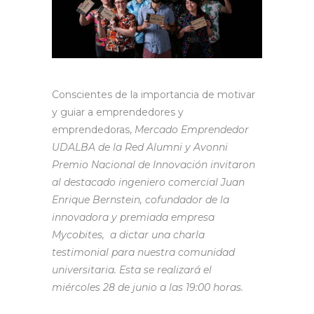
Conscientes de la importancia de motivar
y guiar a emprendedores y
emprendedoras,
Mercado Emprendedor
UDALBA de la Red Alumni y Avonni
Premio Nacional de Innovación invitaron
al destacado ingeniero comercial Juan
Enrique Bernstein, cofundador de la
innovadora y premiada empresa
Mycobites, a dictar una charla
testimonial para nuestra comunidad
universitaria. Esta se realizará el
miércoles 28 de junio a las 19:00 horas.