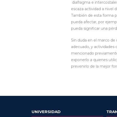
diafragma e intercostales
escaza actividad a nivel 
También de esta forma po
pueda afectar, por ejempl
pueda significar una pérdi
Sin duda en el marco de 
adecuado, y actividades 
mencionado previamente 
exponerlo a quienes utili
prevenirlo de la mejor fo
UNIVERSIDAD
TRA