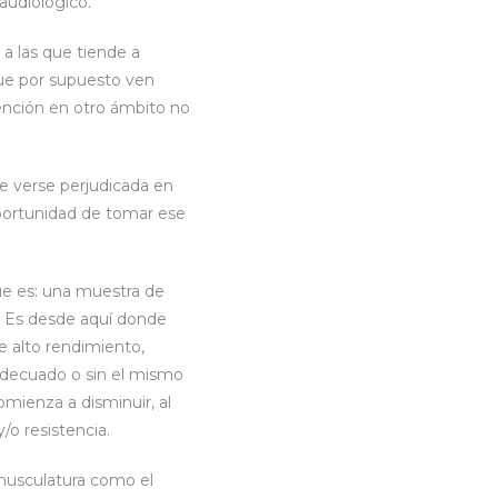
audiológico.
a las que tiende a
 que por supuesto ven
ención en otro ámbito no
e verse perjudicada en
oportunidad de tomar ese
que es: una muestra de
d. Es desde aquí donde
 alto rendimiento,
 adecuado o sin el mismo
mienza a disminuir, al
/o resistencia.
musculatura como el