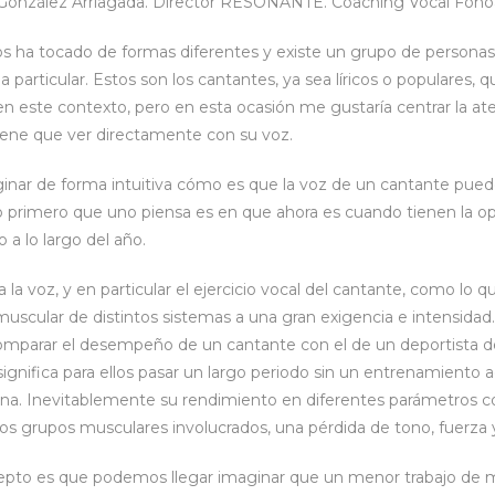
 González Arriagada. Director RESONANTE. Coaching Vocal Fono
s ha tocado de formas diferentes y existe un grupo de personas 
a particular. Estos son los cantantes, ya sea líricos o populares,
 este contexto, pero en esta ocasión me gustaría centrar la at
iene que ver directamente con su voz.
ginar de forma intuitiva cómo es que la voz de un cantante pued
o primero que uno piensa es en que ahora es cuando tienen la 
 a lo largo del año.
a voz, y en particular el ejercicio vocal del cantante, como lo 
muscular de distintos sistemas a una gran exigencia e intensida
mparar el desempeño de un cantante con el de un deportista de
significa para ellos pasar un largo periodo sin un entrenamiento
na. Inevitablemente su rendimiento en diferentes parámetros co
tos grupos musculares involucrados, una pérdida de tono, fuerza y
pto es que podemos llegar imaginar que un menor trabajo de 