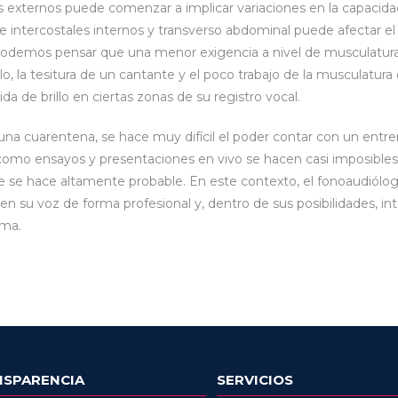
 externos puede comenzar a implicar variaciones en la capacidad 
de intercostales internos y transverso abdominal puede afectar el 
demos pensar que una menor exigencia a nivel de musculatura i
o, la tesitura de un cantante y el poco trabajo de la musculatura 
da de brillo en ciertas zonas de su registro vocal.
una cuarentena, se hace muy difícil el poder contar con un entr
como ensayos y presentaciones en vivo se hacen casi imposibles.
se hace altamente probable. En este contexto, el fonoaudiólog
cen su voz de forma profesional y, dentro de sus posibilidades, in
rma.
NSPARENCIA
SERVICIOS