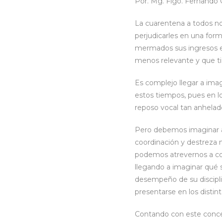
Por. Mg. Flgo. Fernando
La cuarentena a todos no
perjudicarles en una form
mermados sus ingresos en
menos relevante y que t
Es complejo llegar a ima
estos tiempos, pues en l
reposo vocal tan anhelado
Pero debemos imaginar a l
coordinación y destreza 
podemos atrevernos a co
llegando a imaginar qué 
desempeño de su discipli
presentarse en los distin
Contando con este conce