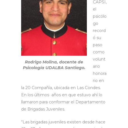
CAPSI,
el
psicólo
go
record
ó su
paso
como
volunt
Rodrigo Molina, docente de
ario
Psicología UDALBA Santiago.
honora
rio en
la 20 Compañía, ubicada en Las Condes.
En los últimos años en que estuvo ahí lo
llamaron para conformar el Departamento
de Brigadas Juveniles.
“Las brigadas juveniles existen desde hace