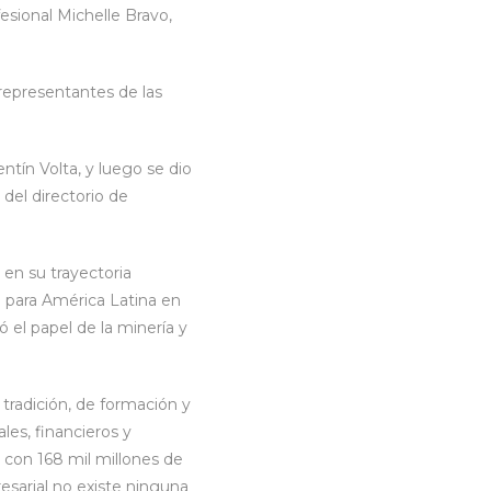
esional Michelle Bravo,
y representantes de las
tín Volta, y luego se dio
 del directorio de
 en su trayectoria
o para América Latina en
 el papel de la minería y
tradición, de formación y
es, financieros y
con 168 mil millones de
resarial no existe ninguna