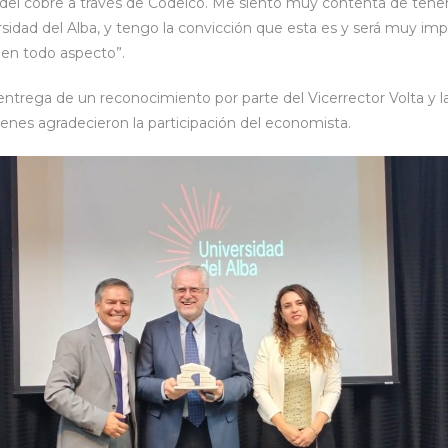
a del cobre a través de Codelco. Me siento muy contenta de tener
sidad del Alba, y tengo la convicción que esta es y será muy impo
 en todo aspecto”.
a entrega de un reconocimiento por parte del Vicerrector Volta y 
uienes agradecieron la participación del economista.