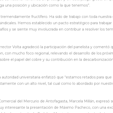
ga una posición y ubicación como la que tenemos”.
 tremendamente fructífero. Ha sido de trabajo con toda nuestra 
 sindicales. Hemos establecido un pacto estratégico para trabaja
afíos y se siente muy involucrada en contribuir a resolver los t
rrector Volta agradeció la participación del panelista y comentó 
ón, con mucho foco regional, relevando el desarrollo de los próxi
 sobre el papel del cobre y su contribución en la descarbonizació
a autoridad universitaria enfatizó que “estamos retados para qu
tamente con un alto nivel, tal cual como lo abordado por nuestro
Comercial del Mercurio de Antofagasta, Marcela Millán, expresó su
muy interesante la presentación de Máximo Pacheco, con una exc