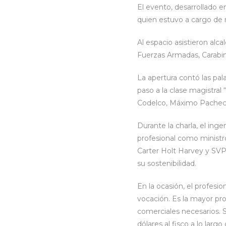
El evento, desarrollado e
quien estuvo a cargo de m
Al espacio asistieron alca
Fuerzas Armadas, Carabin
La apertura contó las pal
paso a la clase magistral
Codelco, Máximo Pachec
Durante la charla, el ing
profesional como ministr
Carter Holt Harvey y SVP 
su sostenibilidad.
En la ocasión, el profes
vocación. Es la mayor pr
comerciales necesarios.
dólares al fisco a lo lar