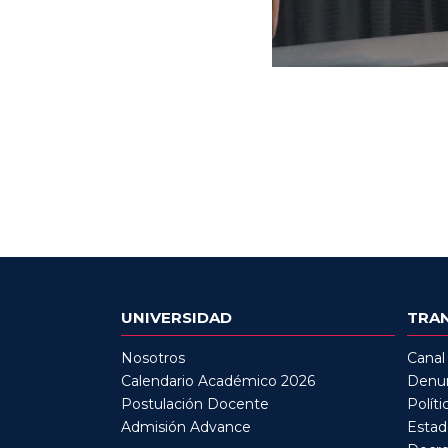
UNIVERSIDAD
TRA
Nosotros
Canal
Calendario Académico 2026
Denun
Postulación Docente
Políti
Admisión Advance
Estad