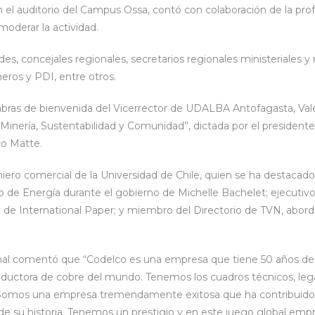
n el auditorio del Campus Ossa, contó con colaboración de la prof
oderar la actividad.
ldes, concejales regionales, secretarios regionales ministeriales 
eros y PDI, entre otros.
abras de bienvenida del Vicerrector de UDALBA Antofagasta, Valen
 “Minería, Sustentabilidad y Comunidad”, dictada por el presidente
o Matte.
eniero comercial de la Universidad de Chile, quien se ha destacado
o de Energía durante el gobierno de Michelle Bachelet; ejecutiv
de International Paper; y miembro del Directorio de TVN, abordó
ional comentó que “Codelco es una empresa que tiene 50 años de 
oductora de cobre del mundo. Tenemos los cuadros técnicos, legal
 Somos una empresa tremendamente exitosa que ha contribuido 
go de su historia. Tenemos un prestigio y en este juego global emp