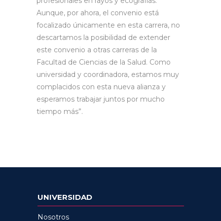
profesionales en rayos y ecografías.
Aunque, por ahora, el convenio está
focalizado únicamente en esta carrera, no
descartamos la posibilidad de extender
este convenio a otras carreras de la
Facultad de Ciencias de la Salud. Como
universidad y coordinadora, estamos muy
complacidos con esta nueva alianza y
esperamos trabajar juntos por mucho
tiempo más”.
UNIVERSIDAD
Nosotros