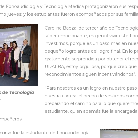
as de Fonoaudiología y Tecnología Médica protagonizaron sus res
smo jueves: y los estudiantes fueron acompañados por sus famili
Carolina Baeza, de tercer año de Tecnologí
súper emocionante, es genial vivir este tip
investirnos, porque es un paso más en nuest
pequeño logro antes del logro final. En lo 
gratamente sorprendida por obtener el rec
UDALBA, estoy orgullosa, porque creo que 
reconocimientos siguen incentivándonos”.
“Para nosotros es un logro en nuestro paso
s de Tecnología
nuestra carrera, el hecho de vestirnos com
.
preparando el camino para lo que queremos 
estudiante, quien además fue la encargada 
ompañeros.
curso fue la estudiante de Fonoaudiología