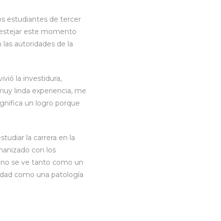
os estudiantes de tercer
festejar este momento
 las autoridades de la
vió la investidura,
muy linda experiencia, me
ignifica un logro porque
studiar la carrera en la
umanizado con los
e no se ve tanto como un
medad como una patología