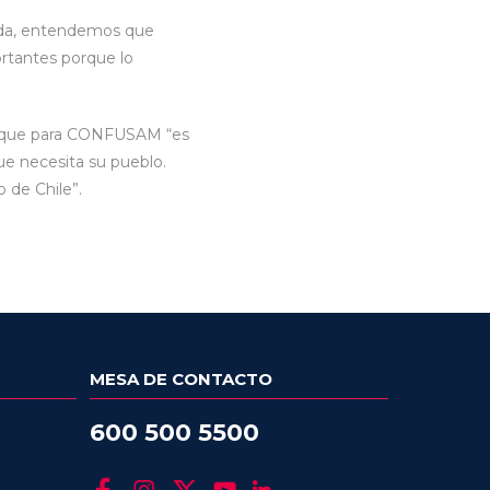
vada, entendemos que
ortantes porque lo
dicó que para CONFUSAM “es
ue necesita su pueblo.
de Chile”.
MESA DE CONTACTO
600 500 5500