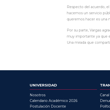
Respecto del acuerdo, el
hacemos un servicio públ
queremos hacer es una mov
Por su parte, Vargas agra
muy importante ya que es
Una mirada que comparti
UNIVERSIDAD
TRA
Nosotros
Canal
Calendario Académico 2026
Denun
Postulación Docente
Políti