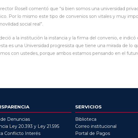
 rector Rosell comentó que “si bien somos una universidad pri
ico. Por lo mismo este tipo de convenios son vitales y muy imp
ilidad social real”.
deció a la institución la instancia y la firma del convenio, e in
ta es una Universidad progresista que tiene una mirada de lo q
mos con ustedes, porque ambos estamos pensando en el futuro 
NSPARENCIA
SERVICIOS
 de Denuncias
Biblioteca
cia Ley 20.393 y Ley 21.595
Correo institucional
ca Conflicto Interés
Portal de Pagos