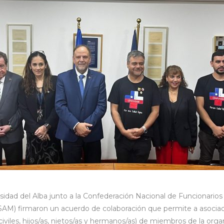
idad del Alba junto a la Confederación Nacional de Funcionarios 
M) firmaron un acuerdo de colaboración que permite a asociado
iviles, hijos/as, nietos/as y hermanos/as) de miembros de la org