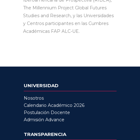
Iberoamericana de Prospectiva (RIBER),
The Millennium Project Global Futures
Studies and Research, y las Universidades
y Centros participantes en las Cumbres
Académicas FAP ALC-UE.
UNIVERSIDAD
Nosotros
Calendario Académico 2026
Postulación Docente
Admisión Advance
TRANSPARENCIA